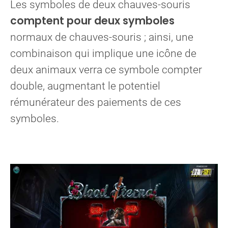
Les symboles de deux chauves-souris
comptent pour deux symboles
normaux de chauves-souris ; ainsi, une
combinaison qui implique une icône de
deux animaux verra ce symbole compter
double, augmentant le potentiel
rémunérateur des paiements de ces
symboles.