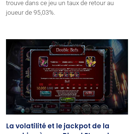
trouve dans ce jeu un taux de retour au
joueur de 95,03%.
La volatilité et le jackpot de la