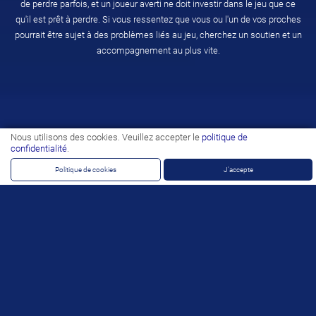
de perdre parfois, et un joueur averti ne doit investir dans le jeu que ce
qu'il est prêt à perdre. Si vous ressentez que vous ou l'un de vos proches
pourrait être sujet à des problèmes liés au jeu, cherchez un soutien et un
accompagnement au plus vite.
Nous utilisons des cookies. Veuillez accepter le
politique de
confidentialité
.
Politique de cookies
J'accepte
TESTÉ ET APPROUVÉ
©Copyright 2022 lecasinofrancais.com - All rights reserved.