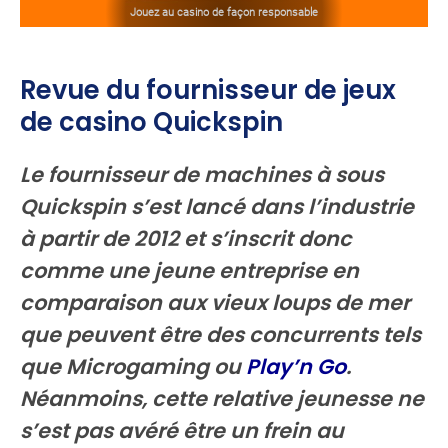
Jouez au casino de façon responsable
Revue du fournisseur de jeux
de casino Quickspin
Le fournisseur de machines à sous
Quickspin s’est lancé dans l’industrie
à partir de 2012 et s’inscrit donc
comme une jeune entreprise en
comparaison aux vieux loups de mer
que peuvent être des concurrents tels
que Microgaming ou
Play’n Go
.
Néanmoins, cette relative jeunesse ne
s’est pas avéré être un frein au