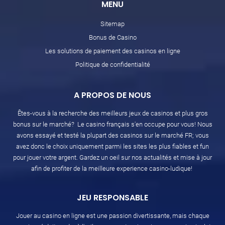
MENU
Sitemap
Bonus de Casino
Les solutions de paiement des casinos en ligne
Politique de confidentialité
A PROPOS DE NOUS
Êtes-vous à la recherche des meilleurs jeux de casinos et plus gros
bonus sur le marché? Le casino français s'en occupe pour vous! Nous
avons essayé et testé la plupart des casinos sur le marché FR; vous
avez donc le choix uniquement parmi les sites les plus fiables et fun
pour jouer votre argent. Gardez un oeil sur nos actualités et mise à jour
afin de profiter de la meilleure experience casino-ludique!
JEU RESPONSABLE
Jouer au casino en ligne est une passion divertissante, mais chaque