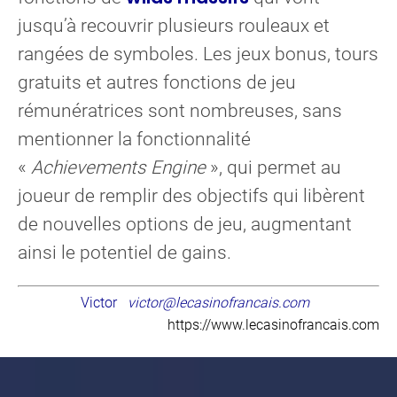
jusqu’à recouvrir plusieurs rouleaux et
rangées de symboles. Les jeux bonus, tours
gratuits et autres fonctions de jeu
rémunératrices sont nombreuses, sans
mentionner la fonctionnalité
«
Achievements Engine
», qui permet au
joueur de remplir des objectifs qui libèrent
de nouvelles options de jeu, augmentant
ainsi le potentiel de gains.
Victor
victor@lecasinofrancais.com
https://www.lecasinofrancais.com