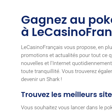
Gagnez au poke
à LeCasinoFran
LeCasinoFrançais vous propose, en plus 
promotions et actualités pour tout ce 
nouvelles et l'Internet quotidiennement 
toute tranquillité. Vous trouverez égal
devenir un Shark !
Trouvez les meilleurs sit
Vous souhaitez vous lancer dans le po