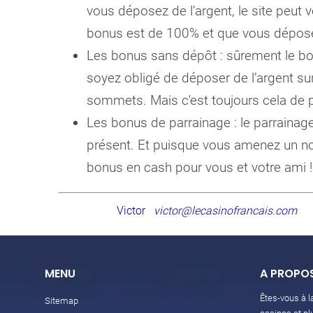
vous déposez de l’argent, le site peut 
bonus est de 100% et que vous dépose
Les bonus sans dépôt : sûrement le bon
soyez obligé de déposer de l’argent su
sommets. Mais c'est toujours cela de pr
Les bonus de parrainage : le parrainage
présent. Et puisque vous amenez un nou
bonus en cash pour vous et votre ami !
Victor
victor@lecasinofrancais.com
MENU
A PROPO
Êtes-vous à l
Sitemap