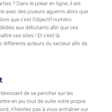
ies ? Dans le poker en ligne, il est
rtie avec des joueurs aguerris alors que
lors que c’est l’objectif numéro
 dédiés aux débutants afin que ces
re ces sites ! Et c’est là
différents acteurs du secteur afin de
t
ntéressant de se pencher sur les
ttre en jeu tout de suite votre propre
bord, n’hésitez pas à vous entraîner sur