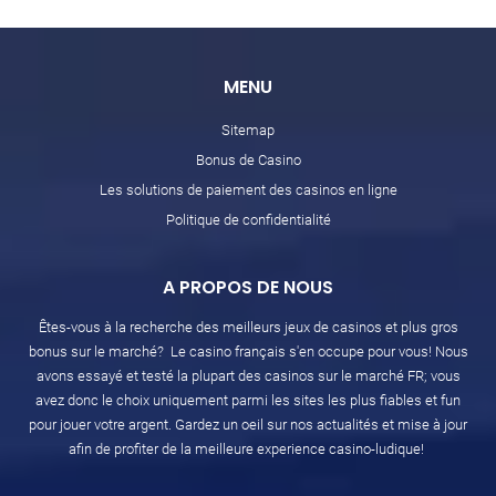
MENU
Sitemap
Bonus de Casino
Les solutions de paiement des casinos en ligne
Politique de confidentialité
A PROPOS DE NOUS
Êtes-vous à la recherche des meilleurs jeux de casinos et plus gros
bonus sur le marché? Le casino français s'en occupe pour vous! Nous
avons essayé et testé la plupart des casinos sur le marché FR; vous
avez donc le choix uniquement parmi les sites les plus fiables et fun
pour jouer votre argent. Gardez un oeil sur nos actualités et mise à jour
afin de profiter de la meilleure experience casino-ludique!