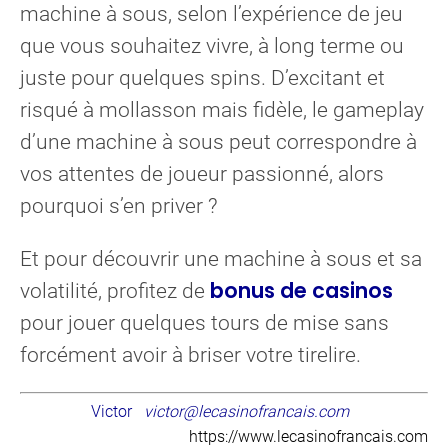
machine à sous, selon l’expérience de jeu
que vous souhaitez vivre, à long terme ou
juste pour quelques spins. D’excitant et
risqué à mollasson mais fidèle, le gameplay
d’une machine à sous peut correspondre à
vos attentes de joueur passionné, alors
pourquoi s’en priver ?
Et pour découvrir une machine à sous et sa
bonus de casinos
volatilité, profitez de
pour jouer quelques tours de mise sans
forcément avoir à briser votre tirelire.
Victor
victor@lecasinofrancais.com
https://www.lecasinofrancais.com