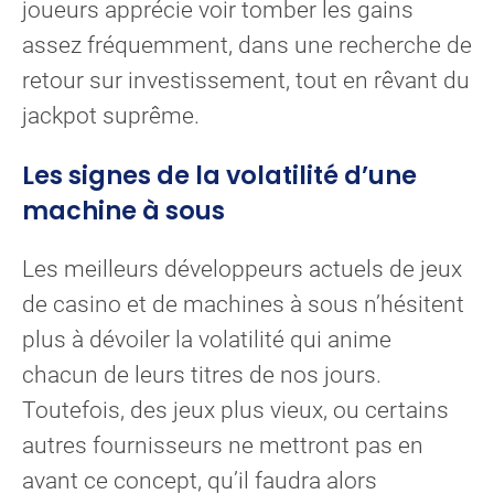
joueurs apprécie voir tomber les gains
assez fréquemment, dans une recherche de
retour sur investissement, tout en rêvant du
jackpot suprême.
Les signes de la volatilité d’une
machine à sous
Les meilleurs développeurs actuels de jeux
de casino et de machines à sous n’hésitent
plus à dévoiler la volatilité qui anime
chacun de leurs titres de nos jours.
Toutefois, des jeux plus vieux, ou certains
autres fournisseurs ne mettront pas en
avant ce concept, qu’il faudra alors