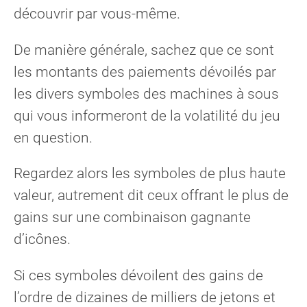
découvrir par vous-même.
De manière générale, sachez que ce sont
les montants des paiements dévoilés par
les divers symboles des machines à sous
qui vous informeront de la volatilité du jeu
en question.
Regardez alors les symboles de plus haute
valeur, autrement dit ceux offrant le plus de
gains sur une combinaison gagnante
d’icônes.
Si ces symboles dévoilent des gains de
l’ordre de dizaines de milliers de jetons et