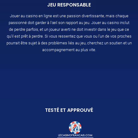
JEU RESPONSABLE
Jouer au casino en ligne est une passion divertissante, mais chaque
passionné doit garder à l'œil son rapport au jeu. Jouer au casino inclut
de perdre parfois, et un joueur averti ne doit investir dans le jeu que ce
qu'il est prêt à perdre. Si vous ressentez que vous ou l'un de vos proches
pourrait être sujet à des problèmes liés au jeu, cherchez un soutien et un
accompagnement au plus vite.
TESTÉ ET APPROUVÉ