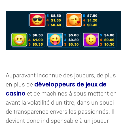
Auparavant inconnue des joueurs, de plus
développeurs de jeux de
en plus de
casino
et de machines à sous mettent en
avant la volatilité d’un titre, dans un souci
de transparence envers les passionnés. Il
devient donc indispensable à un joueur