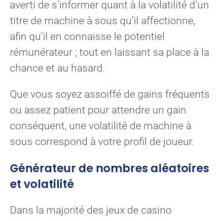
averti de s’informer quant à la volatilité d’un
titre de machine à sous qu’il affectionne,
afin qu’il en connaisse le potentiel
rémunérateur ; tout en laissant sa place à la
chance et au hasard.
Que vous soyez assoiffé de gains fréquents
ou assez patient pour attendre un gain
conséquent, une volatilité de machine à
sous correspond à votre profil de joueur.
Générateur de nombres aléatoires
et volatilité
Dans la majorité des jeux de casino