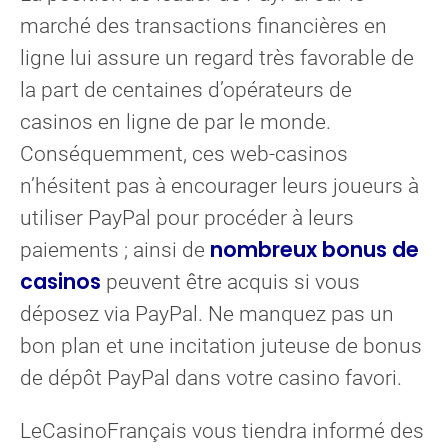
marché des transactions financières en
ligne lui assure un regard très favorable de
la part de centaines d’opérateurs de
casinos en ligne de par le monde.
Conséquemment, ces web-casinos
n’hésitent pas à encourager leurs joueurs à
utiliser PayPal pour procéder à leurs
nombreux bonus de
paiements ; ainsi de
casinos
peuvent être acquis si vous
déposez via PayPal. Ne manquez pas un
bon plan et une incitation juteuse de bonus
de dépôt PayPal dans votre casino favori.
LeCasinoFrançais vous tiendra informé des