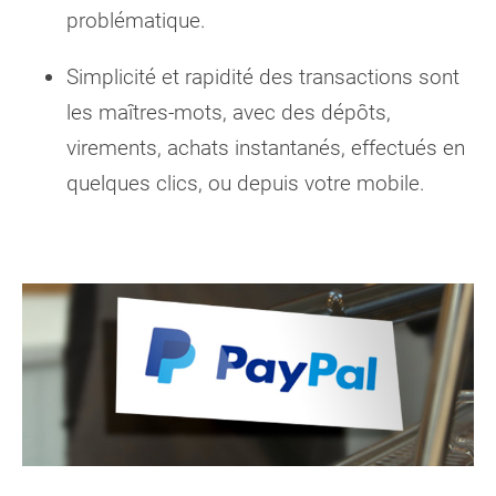
problématique.
Simplicité et rapidité des transactions sont
les maîtres-mots, avec des dépôts,
virements, achats instantanés, effectués en
quelques clics, ou depuis votre mobile.