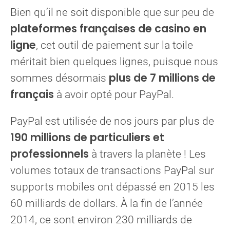
Bien qu’il ne soit disponible que sur peu de
plateformes françaises de casino en
ligne
, cet outil de paiement sur la toile
méritait bien quelques lignes, puisque nous
plus de 7 millions de
sommes désormais
français
à avoir opté pour PayPal.
PayPal est utilisée de nos jours par plus de
190 millions de particuliers et
professionnels
à travers la planète ! Les
volumes totaux de transactions PayPal sur
supports mobiles ont dépassé en 2015 les
60 milliards de dollars. À la fin de l’année
2014, ce sont environ 230 milliards de