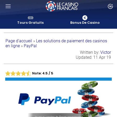
Tours Gratuits
Bonus De Casino
Page d'accueil
»
Les solutions de paiement des casinos
en ligne
»
PayPal
Written by
:
Victor
Updated
:
11 Apr 19
Note:
4.5
/
5