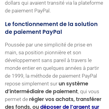
dollars qui avaient transité via la plateforme
de paiement PayPal.
Le fonctionnement de la solution
de paiement PayPal
Poussée par une simplicité de prise en
main, sa position pionnière et son
développement sans pareil à travers le
monde entier en quelques années à partir
de 1999, la méthode de paiement PayPal
un système
repose simplement sur
d’intermédiaire de paiement
, qui vous
régler vos achats, transférer
permet de
des fonds, ou
déposer de l’argent sur