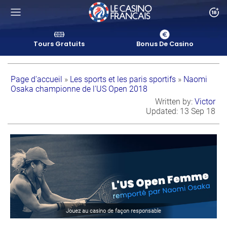
Tours Gratuits
Bonus De Casino
Page d'accueil
»
Les sports et les paris sportifs
»
Naomi
Osaka championne de l'US Open 2018
Written by
:
Victor
Updated
:
13 Sep 18
Jouez au casino de façon responsable