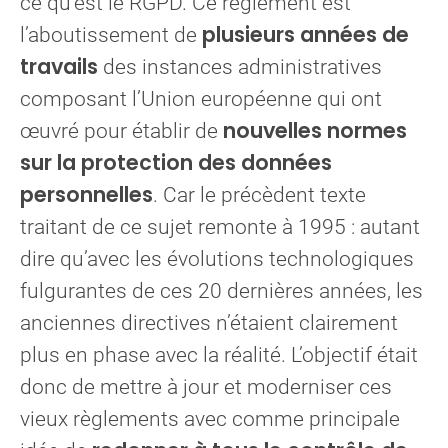
ce qu’est le RGPD. Ce règlement est
plusieurs années de
l’aboutissement de
travails
des instances administratives
composant l’Union européenne qui ont
nouvelles normes
œuvré pour établir de
sur la protection des données
personnelles
. Car le précèdent texte
traitant de ce sujet remonte à 1995 : autant
dire qu’avec les évolutions technologiques
fulgurantes de ces 20 dernières années, les
anciennes directives n’étaient clairement
plus en phase avec la réalité. L’objectif était
donc de mettre à jour et moderniser ces
vieux règlements avec comme principale