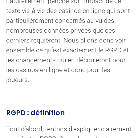
naturellement penché sur l’impact de ce
texte vis-à-vis des casinos en ligne qui sont
particulièrement concernés au vu des
nombreuses données privées que ces
derniers requièrent. Nous allons donc voir
ensemble ce qu’est exactement le RGPD et
les changements qui en découleront pour
les casinos en ligne et donc pour les
joueurs.
RGPD : définition
Tout d’abord, tentons d’expliquer clairement