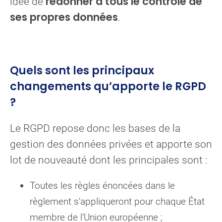
redonner à tous le contrôle de
idée de
ses propres données
.
Quels sont les principaux
changements qu’apporte le RGPD
?
Le RGPD repose donc les bases de la
gestion des données privées et apporte son
lot de nouveauté dont les principales sont :
Toutes les règles énoncées dans le
règlement s’appliqueront pour chaque État
membre de l’Union européenne ;