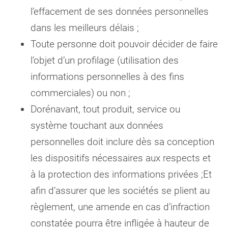
l’effacement de ses données personnelles
dans les meilleurs délais ;
Toute personne doit pouvoir décider de faire
l’objet d’un profilage (utilisation des
informations personnelles à des fins
commerciales) ou non ;
Dorénavant, tout produit, service ou
système touchant aux données
personnelles doit inclure dès sa conception
les dispositifs nécessaires aux respects et
à la protection des informations privées ;Et
afin d’assurer que les sociétés se plient au
règlement, une amende en cas d’infraction
constatée pourra être infligée à hauteur de