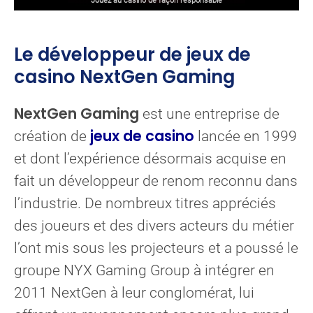
Jouez au casino de façon responsable
Le développeur de jeux de
casino NextGen Gaming
NextGen Gaming
est une entreprise de
jeux de casino
création de
lancée en 1999
et dont l’expérience désormais acquise en
fait un développeur de renom reconnu dans
l’industrie. De nombreux titres appréciés
des joueurs et des divers acteurs du métier
l’ont mis sous les projecteurs et a poussé le
groupe NYX Gaming Group à intégrer en
2011 NextGen à leur conglomérat, lui