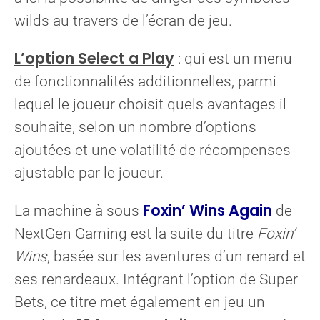
wilds au travers de l’écran de jeu.
L’option Select a Play
: qui est un menu
de fonctionnalités additionnelles, parmi
lequel le joueur choisit quels avantages il
souhaite, selon un nombre d’options
ajoutées et une volatilité de récompenses
ajustable par le joueur.
Foxin’ Wins Again
La machine à sous
de
NextGen Gaming est la suite du titre
Foxin’
Wins
, basée sur les aventures d’un renard et
ses renardeaux. Intégrant l’option de Super
Bets, ce titre met également en jeu un