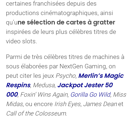
certaines franchisées depuis des
productions cinématographiques, ainsi
ne sélection de cartes à gratter
qu’u
inspirées de leurs plus célèbres titres de
video slots.
Parmi de très célèbres titres de machines à
sous élaborées par NextGen Gaming, on
Merlin’s Magic
peut citer les jeux
Psycho
,
Respins
Jackpot Jester 50
,
Medusa
,
000
,
Foxin’ Wins Again
,
Gorilla Go Wild
,
Miss
Midas
, ou encore
Irish Eyes
,
James Dean
et
Call of the Colosseum
.