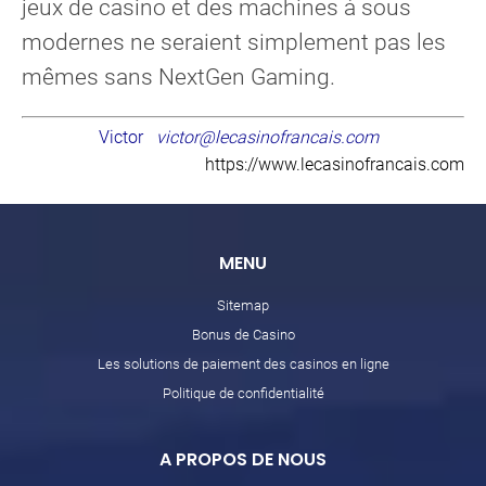
jeux de casino et des machines à sous
modernes ne seraient simplement pas les
mêmes sans NextGen Gaming.
Victor
victor@lecasinofrancais.com
https://www.lecasinofrancais.com
MENU
Sitemap
Bonus de Casino
Les solutions de paiement des casinos en ligne
Politique de confidentialité
A PROPOS DE NOUS