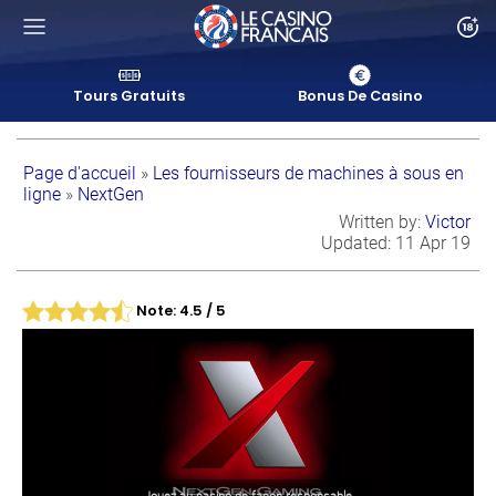
Tours Gratuits
Bonus De Casino
Page d'accueil
»
Les fournisseurs de machines à sous en
ligne
»
NextGen
Written by
:
Victor
Updated
:
11 Apr 19
Note:
4.5
/
5