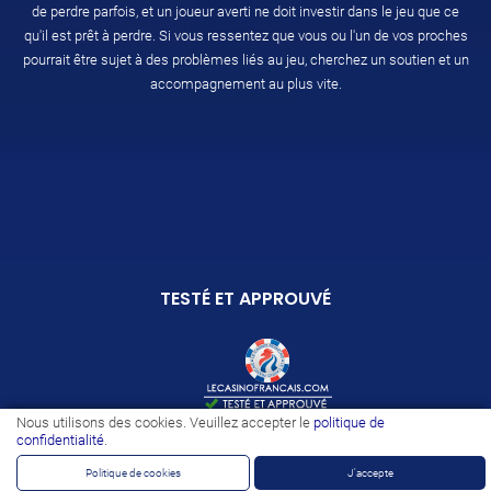
de perdre parfois, et un joueur averti ne doit investir dans le jeu que ce
qu'il est prêt à perdre. Si vous ressentez que vous ou l'un de vos proches
pourrait être sujet à des problèmes liés au jeu, cherchez un soutien et un
accompagnement au plus vite.
TESTÉ ET APPROUVÉ
Nous utilisons des cookies. Veuillez accepter le
politique de
confidentialité
.
Politique de cookies
J'accepte
©Copyright 2022 lecasinofrancais.com - All rights reserved.