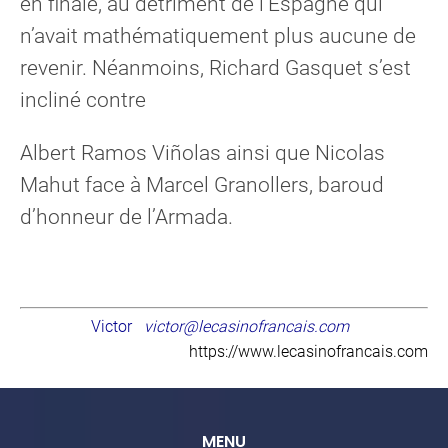
en finale, au détriment de l’Espagne qui
n’avait mathématiquement plus aucune de
revenir. Néanmoins, Richard Gasquet s’est
incliné contre
Albert Ramos Viñolas ainsi que Nicolas
Mahut face à Marcel Granollers, baroud
d’honneur de l’Armada.
Victor
victor@lecasinofrancais.com
https://www.lecasinofrancais.com
MENU