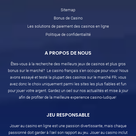
Sitemap
Bonus de Casino
Les solutions de paiement des casinos en ligne
Politique de confidentialité
A PROPOS DE NOUS
Êtes-vous à la recherche des meilleurs jeux de casinos et plus gros
bonus sur le marché? Le casino français s'en occupe pour vous! Nous
avons essayé et testé la plupart des casinos sur le marché FR; vous
avez donc le choix uniquement parmi les sites les plus fiables et fun
pour jouer votre argent. Gardez un oeil sur nos actualités et mise à jour
afin de profiter de la meilleure experience casino-ludique!
JEU RESPONSABLE
Jouer au casino en ligne est une passion divertissante, mais chaque
passionné doit garder à l'œil son rapport au jeu. Jouer au casino inclut