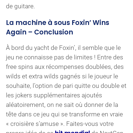
de guitare.
La machine à sous Foxin’ Wins
Again – Conclusion
À bord du yacht de Foxin’, il semble que le
jeu ne connaisse pas de limites ! Entre des
free spins aux récompenses doublées, des
wilds et extra wilds gagnés si le joueur le
souhaite, l’option de pari quitte ou double et
les jokers supplémentaires ajoutés
aléatoirement, on ne sait où donner de la
tête dans ce jeu qui se transforme en vraie
« croisière s’amuse ». Faites-vous votre