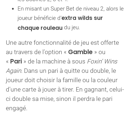
En misant un Super Bet de niveau 2, alors le
extra wilds sur
joueur bénéficie d’
chaque rouleau
du jeu.
Une autre fonctionnalité de jeu est offerte
Gamble
au travers de l’option «
» ou
Pari
«
» de la machine à sous
Foxin’ Wins
Again
. Dans un pari à quitte ou double, le
joueur doit choisir la famille ou la couleur
d’une carte à jouer à tirer. En gagnant, celui-
ci double sa mise, sinon il perdra le pari
engagé.