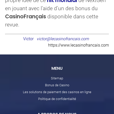
hit mondial
propre idée de ce
de NextGen
en jouant avec l’aide d’un des bonus du
CasinoFrançais
disponible dans cette
revue.
Victor
victor@lecasinofrancais.com
https://www.lecasinofrancais.com
MENU
Sitemap
Bonus de Casino
Les solutions de paiement des casinos en ligne
Politique de confidentialité