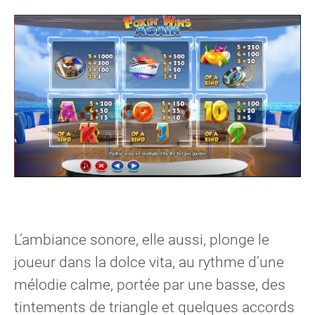
L’ambiance sonore, elle aussi, plonge le
joueur dans la dolce vita, au rythme d’une
mélodie calme, portée par une basse, des
tintements de triangle et quelques accords