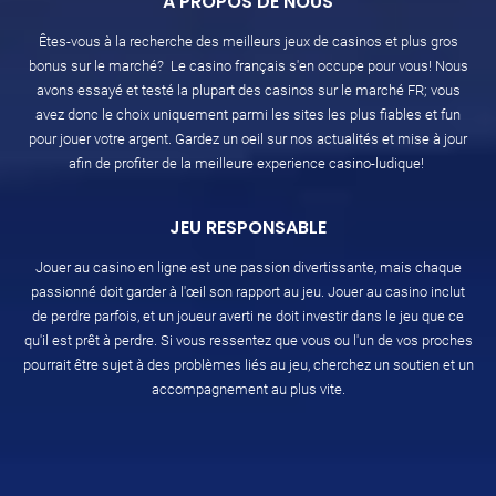
A PROPOS DE NOUS
Êtes-vous à la recherche des meilleurs jeux de casinos et plus gros
bonus sur le marché? Le casino français s'en occupe pour vous! Nous
avons essayé et testé la plupart des casinos sur le marché FR; vous
avez donc le choix uniquement parmi les sites les plus fiables et fun
pour jouer votre argent. Gardez un oeil sur nos actualités et mise à jour
afin de profiter de la meilleure experience casino-ludique!
JEU RESPONSABLE
Jouer au casino en ligne est une passion divertissante, mais chaque
passionné doit garder à l'œil son rapport au jeu. Jouer au casino inclut
de perdre parfois, et un joueur averti ne doit investir dans le jeu que ce
qu'il est prêt à perdre. Si vous ressentez que vous ou l'un de vos proches
pourrait être sujet à des problèmes liés au jeu, cherchez un soutien et un
accompagnement au plus vite.