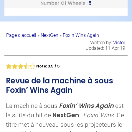
Number Of Wheels
:
5
Page d'accueil
»
NextGen
»
Foxin Wins Again
Written by
:
Victor
Updated
:
11 Apr 19
Note:
3.5
/
5
Revue de la machine à sous
Foxin’ Wins Again
Foxin’ Wins Again
La machine à sous
est
NextGen
la suite du hit de
:
Foxin’ Wins
. Ce
titre met à nouveau sous les projecteurs le