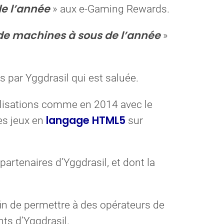
de l’année
» aux e-Gaming Rewards.
 de machines à sous de l’année
»
 par Yggdrasil qui est saluée.
alisations comme en 2014 avec le
langage HTML5
des jeux en
sur
partenaires d’Yggdrasil, et dont la
in de permettre à des opérateurs de
ts d’Yggdrasil.