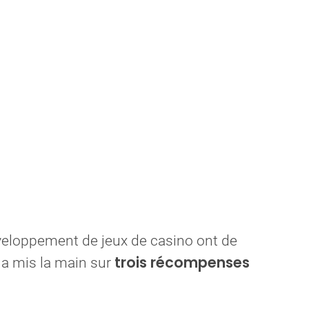
veloppement de jeux de casino ont de
trois récompenses
g a mis la main sur