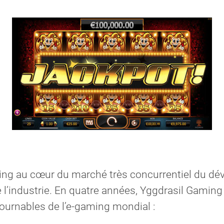
ng au cœur du marché très concurrentiel du dé
 de l’industrie. En quatre années, Yggdrasil Gamin
ournables de l’e-gaming mondial :