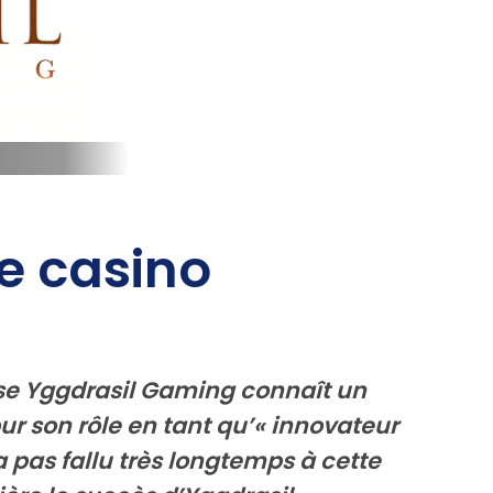
de casino
rise Yggdrasil Gaming connaît un
r son rôle en tant qu’« innovateur
a pas fallu très longtemps à cette