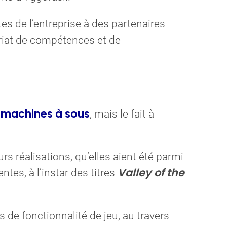
tes de l’entreprise à des partenaires
nariat de compétences et de
e
machines à sous
, mais le fait à
rs réalisations, qu’elles aient été parmi
Valley of the
ntes, à l’instar des titres
s de fonctionnalité de jeu, au travers