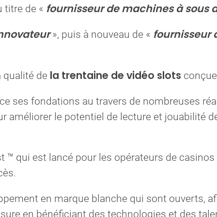
fournisseur de machines à sous 
titre de «
nnovateur
fournisseur
», puis à nouveau de «
la trentaine de vidéo slots
a qualité de
conçues
rce ses fondations au travers de nombreuses ré
 améliorer le potentiel de lecture et jouabilité 
t ™ qui est lancé pour les opérateurs de casinos 
cès.
ppement en marque blanche qui sont ouverts, af
re en bénéficiant des technologies et des talen