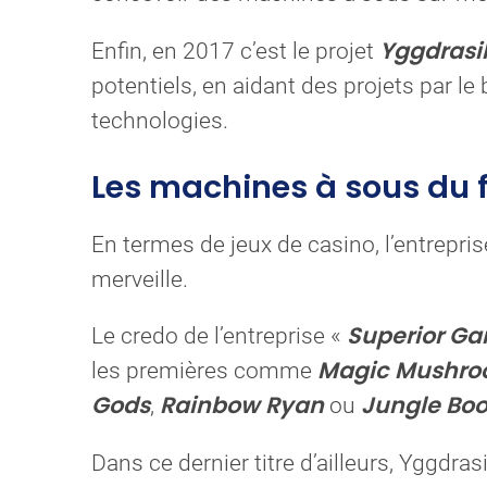
Yggdrasi
Enfin, en 2017 c’est le projet
potentiels, en aidant des projets par l
technologies.
Les machines à sous du 
En termes de jeux de casino, l’entrepri
merveille.
Superior G
Le credo de l’entreprise «
Magic Mushr
les premières comme
Gods
Rainbow Ryan
Jungle Bo
,
ou
Dans ce dernier titre d’ailleurs, Yggdra