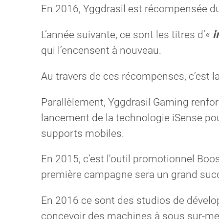
En 2016, Yggdrasil est récompensée du 
i
L’année suivante, ce sont les titres d’«
qui l’encensent à nouveau.
Au travers de ces récompenses, c’est l
Parallèlement, Yggdrasil Gaming renfo
lancement de la technologie iSense pour
supports mobiles.
En 2015, c’est l'outil promotionnel Boos
première campagne sera un grand suc
En 2016 ce sont des studios de dévelo
concevoir des machines à sous sur-mesu