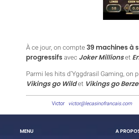
39 machines à 
À ce jour, on compte
progressifs
Joker Millions
E
avec
et
Parmi les hits d’Yggdrasil Gaming, on 
Vikings go Wild
Vikings go Berze
et
Victor
victor@lecasinofrancais.com
MENU
A PROPO