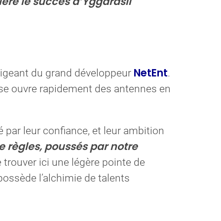
ière le succès d’Yggdrasil
NetEnt
irigeant du grand développeur
.
prise ouvre rapidement des antennes en
 par leur confiance, et leur ambition
e règles, poussés par notre
 trouver ici une légère pointe de
possède l’alchimie de talents