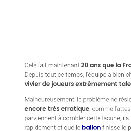
20 ans que la F
Cela fait maintenant
Depuis tout ce temps, l’équipe a bien 
vivier de joueurs extrêmement tal
Malheureusement, le problème ne réside
encore très erratique
, comme l’attes
parviennent à combler cette lacune, il
ballon
rapidement et que le
finisse le 