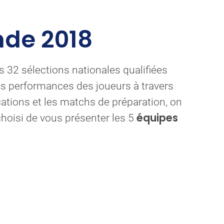
nde 2018
es 32 sélections nationales qualifiées
es performances des joueurs à travers
ications et les matchs de préparation, on
équipes
choisi de vous présenter les 5