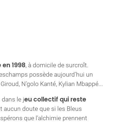
 en 1998
, à domicile de surcroît.
r Deschamps possède aujourd’hui un
 Giroud, N’golo Kanté, Kylian Mbappé...
eu collectif qui reste
dans le j
ait aucun doute que si les Bleus
Espérons que l'alchimie prennent