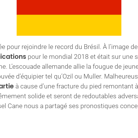
 pour rejoindre le record du Brésil. À l’image de
fications
pour le mondial 2018 et était sur une sé
che. L’escouade allemande allie la fougue de je
rouvée d’équipier tel qu’Ozil ou Muller. Malheureu
artie
à cause d’une fracture du pied remontant
êmement solide et seront de redoutables advers
ssel Cane nous a partagé ses pronostiques conce