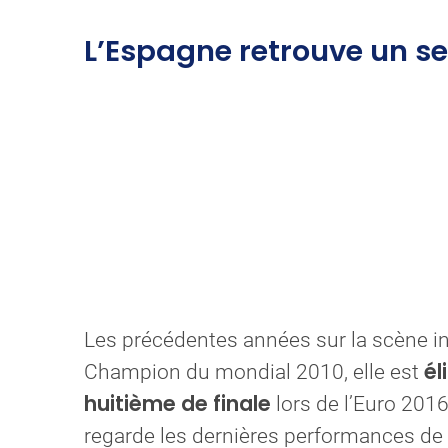
L’Espagne retrouve un sec
Les précédentes années sur la scène int
él
Champion du mondial 2010, elle est
huitième de finale
lors de l’Euro 201
regarde les dernières performances de 