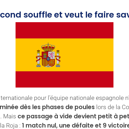
ond souffle et veut le faire sav
ernationale pour l’équipe nationale espagnole n’
iminée dès les phases de poules
lors de la C
ce passage à vide devient petit à pe
6. Mais
1 match nul, une défaite et 9 victoir
la Roja :