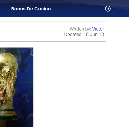
Bonus De Casino
Written by
:
Victor
Updated
:
18 Jun 18